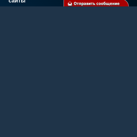
Отправить сообщение
Ремонт PC
Диагностика и ремонт компьютеров и
ноутбуков. Настройка ПО
Раскрутка в соцсетях
Социальные сети отличный инструмент продвижения сайта,
товаров и услуг
Карта сайта
Пользовательское соглашение
Политика конфиденциальности
Политика файлов cookie
Мы работаем со всеми регионами. Мы создаем
сайты по всей Испании!
Качественное и полноценное представительство своего бизнеса в